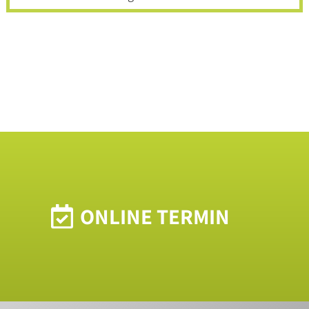
&
LINKS
KARRIERE
Ärzte
PRIV.-
DOZ.
DR.
JÄGER
DR.
VOSWINKEL
ONLINE TERMIN
DR.
KAVRAN
DR.
EXLER
DR.
AUGART