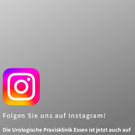
DR.
BRANSMÖLLER
PROF.
DR.
MED.
MARK
GOEPEL
MARA
MOSTERS
NLINE
NLOADS
ERMIN
Folgen Sie uns auf Instagram!
Leistungen
Die Urologische Praxisklinik Essen ist jetzt auch auf