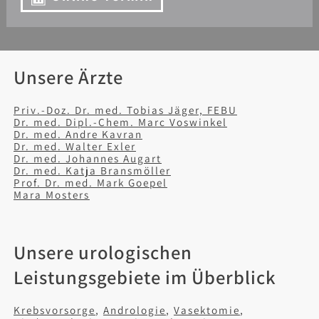
Unsere Ärzte
Priv.-Doz. Dr. med. Tobias Jäger, FEBU
Dr. med. Dipl.-Chem. Marc Voswinkel
Dr. med. Andre Kavran
Dr. med. Walter Exler
Dr. med. Johannes Augart
Dr. med. Katja Bransmöller
Prof. Dr. med. Mark Goepel
Mara Mosters
Unsere urologischen
Leistungsgebiete im Überblick
Krebsvorsorge
,
Andrologie
,
Vasektomie
,