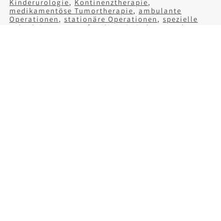
Kinderurologie
,
Kontinenztherapie
,
medikamentöse Tumortherapie
,
ambulante
Operationen
,
stationäre Operationen
,
spezielle
Laborleistungen
,
Infertilität / Kinderwunsch
,
Spermauntersuchung
,
Palliativmedizin
,
Störungen
der Geschlechtsidentität
,
Zweitmeinung