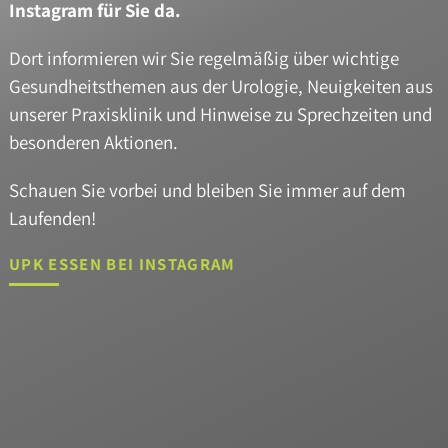
Instagram für Sie da.
NAVIGATION
KREBSVORSORGE
ANDROLOGIE
VASEKTOMIE
KINDERUROLOGIE
KONTINENZTHERAPIE
MEDIKAMENTÖSE
AMBULANTE
STATIONÄRE
SPEZIELLE
INFERTILITÄT
SPERMAUNTERSUCHUNG
PALLIATIVMEDIZIN
STÖRUNGEN
ZWEITMEINUNG
ÜBERSPRINGEN
TUMORTHERAPIE
OPERATIONEN
OPERATIONEN
LABORLEISTUNGEN
/
DER
Dort informieren wir Sie regelmäßig über wichtige
KINDERWUNSCH
GESCHLECHTSIDENTITÄT
Gesundheitsthemen aus der Urologie, Neuigkeiten aus
unserer Praxisklinik und Hinweise zu Sprechzeiten und
IMPRESSUM
besonderen Aktionen.
Erklär-
DATENSCHUTZ
Videos
Schauen Sie vorbei und bleiben Sie immer auf dem
zu
Laufenden!
unterschiedlichen
urologischen
UPK ESSEN BEI INSTAGRAM
Themenfeldern
ZU UNSEREM
MEDIACENTER