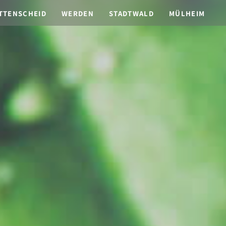
TTENSCHEID
WERDEN
STADTWALD
MÜLHEIM