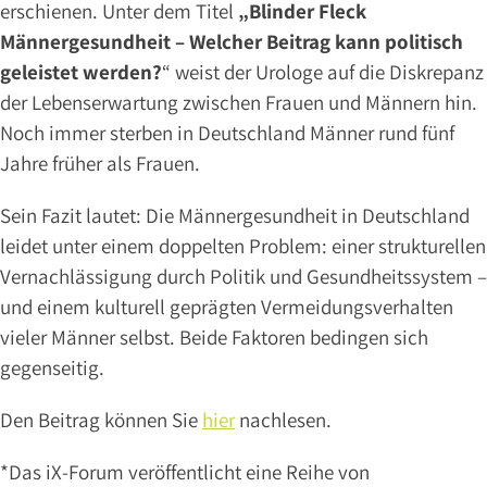
erschienen. Unter dem Titel
„Blinder Fleck
DR.
Männergesundheit – Welcher Beitrag kann politisch
BRANSMÖLLER
geleistet werden?
“ weist der Urologe auf die Diskrepanz
PROF.
der Lebenserwartung zwischen Frauen und Männern hin.
DR.
MED.
Noch immer sterben in Deutschland Männer rund fünf
MARK
Jahre früher als Frauen.
GOEPEL
MARA
Sein Fazit lautet: Die Männergesundheit in Deutschland
MOSTERS
leidet unter einem doppelten Problem: einer strukturellen
Vernachlässigung durch Politik und Gesundheitssystem –
und einem kulturell geprägten Vermeidungsverhalten
NLINE
vieler Männer selbst. Beide Faktoren bedingen sich
NLOADS
ERMIN
gegenseitig.
Den Beitrag können Sie
hier
nachlesen.
Leistungen
*Das iX-Forum veröffentlicht eine Reihe von