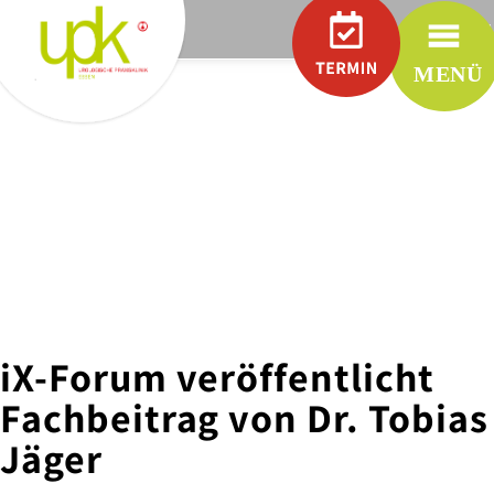
.
RÜTTEN
Praxen
UROLOGIE
IN
RÜTTENSCHEID
UROLOGIE
IN
WERDEN
UROLOGIE
IN
STADTWALD
iX-Forum veröffentlicht
UROLOGIE
IN
Fachbeitrag von Dr. Tobias
MÜLHEIM
CHARITY
Jäger
PARTNER