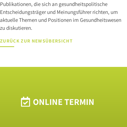
NAVIGATION
Publikationen, die sich an gesundheitspolitische
KREBSVORSORGE
ANDROLOGIE
VASEKTOMIE
KINDERUROLOGIE
KONTINENZTHERAPIE
MEDIKAMENTÖSE
AMBULANTE
STATIONÄRE
SPEZIELLE
INFERTILITÄT
SPERMAUNTERSUCHUNG
PALLIATIVMEDIZIN
STÖRUNGEN
ZWEITMEINUNG
ÜBERSPRINGEN
TUMORTHERAPIE
OPERATIONEN
OPERATIONEN
LABORLEISTUNGEN
/
DER
Entscheidungsträger und Meinungsführer richten, um
KINDERWUNSCH
GESCHLECHTSIDENTITÄT
aktuelle Themen und Positionen im Gesundheitswesen
zu diskutieren.
IMPRESSUM
Erklär-
ZURÜCK ZUR NEWSÜBERSICHT
DATENSCHUTZ
Videos
zu
unterschiedlichen
urologischen
Themenfeldern
ZU UNSEREM
MEDIACENTER
ONLINE TERMIN