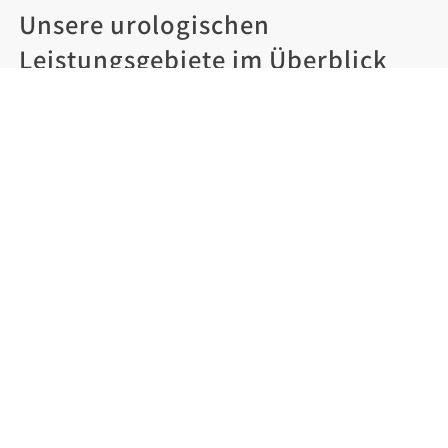
Unsere urologischen
Leistungsgebiete im Überblick
Krebsvorsorge
,
Andrologie
,
Vasektomie
,
Kinderurologie
,
Kontinenztherapie
,
medikamentöse Tumortherapie
,
ambulante
Operationen
,
stationäre Operationen
,
spezielle
Laborleistungen
,
Infertilität / Kinderwunsch
,
Spermauntersuchung
,
Palliativmedizin
,
Störungen
der Geschlechtsidentität
,
Zweitmeinung