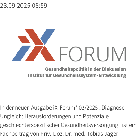
&
23.09.2025 08:59
LINKS
KARRIERE
Ärzte
PRIV.-
DOZ.
DR.
JÄGER
DR.
VOSWINKEL
DR.
KAVRAN
In der neuen Ausgabe iX-Forum* 02/2025 „Diagnose
Ungleich: Herausforderungen und Potenziale
DR.
EXLER
geschlechterspezifischer Gesundheitsversorgung” ist ein
DR.
Fachbeitrag von Priv.-Doz. Dr. med. Tobias Jäger
AUGART