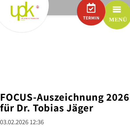
.
RÜTTEN
Praxen
UROLOGIE
IN
RÜTTENSCHEID
UROLOGIE
IN
WERDEN
UROLOGIE
IN
STADTWALD
FOCUS-Auszeichnung 2026
UROLOGIE
IN
für Dr. Tobias Jäger
MÜLHEIM
CHARITY
03.02.2026 12:36
PARTNER