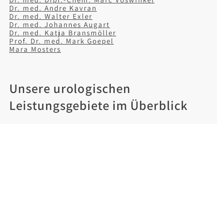
Dr. med. Andre Kavran
Dr. med. Walter Exler
Dr. med. Johannes Augart
Dr. med. Katja Bransmöller
Prof. Dr. med. Mark Goepel
Mara Mosters
Unsere urologischen
Leistungsgebiete im Überblick
Krebsvorsorge
,
Andrologie
,
Vasektomie
,
Kinderurologie
,
Kontinenztherapie
,
medikamentöse Tumortherapie
,
ambulante
Operationen
,
stationäre Operationen
,
spezielle
Laborleistungen
,
Infertilität / Kinderwunsch
,
Spermauntersuchung
,
Palliativmedizin
,
Störungen
der Geschlechtsidentität
,
Zweitmeinung