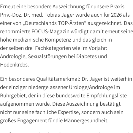
&
Erneut eine besondere Auszeichnung für unsere Praxis:
LINKS
Priv.-Doz. Dr. med. Tobias Jäger wurde auch für 2026 als
KARRIERE
einer von „Deutschlands TOP-Ärzten“ ausgezeichnet. Das
renommierte FOCUS-Magazin würdigt damit erneut seine
hohe medizinische Kompetenz und das gleich in
Ärzte
denselben drei Fachkategorien wie im Vorjahr:
PRIV.-
Andrologie, Sexualstörungen bei Diabetes und
DOZ.
Hodenkrebs.
DR.
JÄGER
Ein besonderes Qualitätsmerkmal: Dr. Jäger ist weiterhin
DR.
der einziger niedergelassener Urologe/Androloge im
VOSWINKEL
Ruhrgebiet, der in diese bundesweite Empfehlungsliste
DR.
KAVRAN
aufgenommen wurde. Diese Auszeichnung bestätigt
DR.
nicht nur seine fachliche Expertise, sondern auch sein
EXLER
großes Engagement für die Männergesundheit.
DR.
AUGART