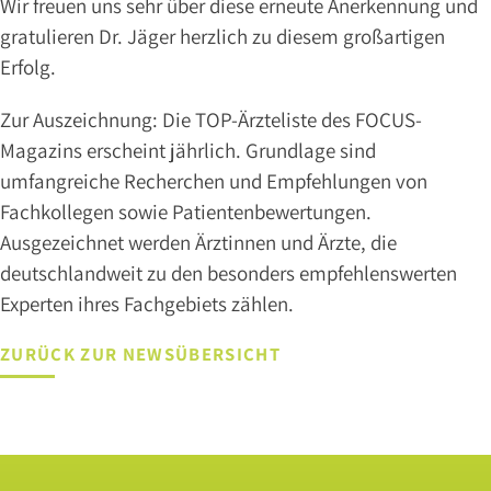
Wir freuen uns sehr über diese erneute Anerkennung und
DR.
gratulieren Dr. Jäger herzlich zu diesem großartigen
BRANSMÖLLER
Erfolg.
PROF.
DR.
Zur Auszeichnung: Die TOP-Ärzteliste des FOCUS-
MED.
MARK
Magazins erscheint jährlich. Grundlage sind
GOEPEL
umfangreiche Recherchen und Empfehlungen von
MARA
Fachkollegen sowie Patientenbewertungen.
MOSTERS
Ausgezeichnet werden Ärztinnen und Ärzte, die
deutschlandweit zu den besonders empfehlenswerten
Experten ihres Fachgebiets zählen.
NLINE
NLOADS
ZURÜCK ZUR NEWSÜBERSICHT
ERMIN
Leistungen