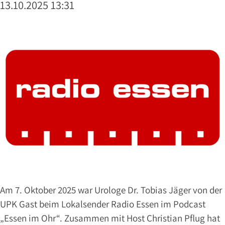
&
13.10.2025 13:31
LINKS
KARRIERE
Ärzte
PRIV.-
DOZ.
DR.
JÄGER
DR.
VOSWINKEL
DR.
KAVRAN
DR.
Am 7. Oktober 2025 war Urologe Dr. Tobias Jäger von der
EXLER
UPK Gast beim Lokalsender Radio Essen im Podcast
DR.
„Essen im Ohr“. Zusammen mit Host Christian Pflug hat
AUGART