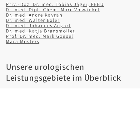
Priv.-Doz. Dr. med. Tobias Jäger, FEBU
Dr. med. Dipl.-Chem. Marc Voswinkel
Dr. med. Andre Kavran
Dr. med. Walter Exler
Dr. med. Johannes Augart
Dr. med. Katja Bransmöller
Prof. Dr. med. Mark Goepel
Mara Mosters
Unsere urologischen
Leistungsgebiete im Überblick
Krebsvorsorge
,
Andrologie
,
Vasektomie
,
Kinderurologie
,
Kontinenztherapie
,
medikamentöse Tumortherapie
,
ambulante
Operationen
,
stationäre Operationen
,
spezielle
Laborleistungen
,
Infertilität / Kinderwunsch
,
Spermauntersuchung
,
Palliativmedizin
,
Störungen
der Geschlechtsidentität
,
Zweitmeinung