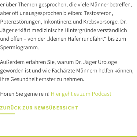
er über Themen gesprochen, die viele Männer betreffen,
DR.
aber oft unausgesprochen bleiben: Testosteron,
BRANSMÖLLER
Potenzstörungen, Inkontinenz und Krebsvorsorge. Dr.
PROF.
DR.
Jäger erklärt medizinische Hintergründe verständlich
MED.
und offen – von der „kleinen Hafenrundfahrt“ bis zum
MARK
Spermiogramm.
GOEPEL
MARA
Außerdem erfahren Sie, warum Dr. Jäger Urologe
MOSTERS
geworden ist und wie Fachärzte Männern helfen können,
ihre Gesundheit ernster zu nehmen.
Hören Sie gerne rein!
Hier geht es zum Podcast
NLINE
NLOADS
ERMIN
ZURÜCK ZUR NEWSÜBERSICHT
Leistungen