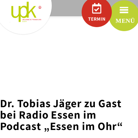
.
RÜTTEN
Praxen
UROLOGIE
IN
RÜTTENSCHEID
UROLOGIE
IN
WERDEN
UROLOGIE
IN
STADTWALD
Dr. Tobias Jäger zu Gast
UROLOGIE
IN
bei Radio Essen im
MÜLHEIM
Podcast „Essen im Ohr“
CHARITY
PARTNER